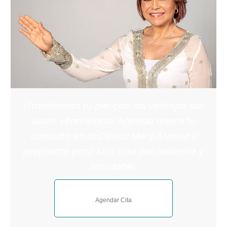
¡Transforma tu piel con las ventajas del
suero vitaminado! Agenda ahora tu
consulta en la Clínica Mery Álvarez y
prepárate para lucir una piel radiante y
saludable.
Agendar Cita