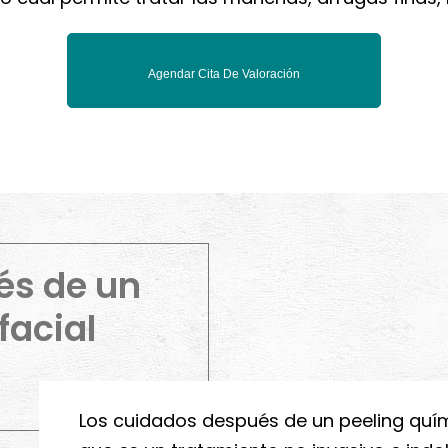
Agendar Cita De Valoración
és de un
facial
Los cuidados después de un peeling quím