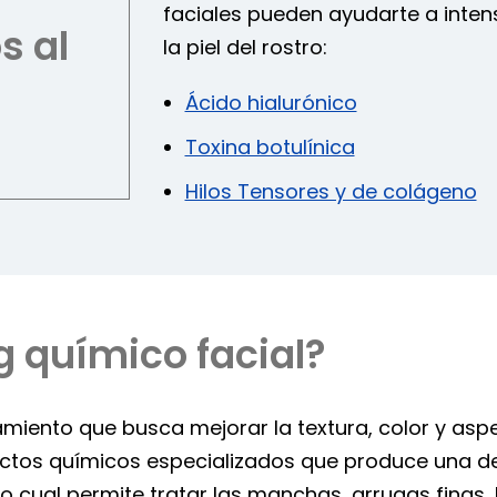
faciales pueden ayudarte a intens
s al
la piel del rostro:
Ácido hialurónico
Toxina botulínica
Hilos Tensores y de colágeno
g químico facial?
amiento que busca mejorar la textura, color y aspec
ductos químicos especializados que produce una d
o cual permite tratar las manchas, arrugas finas, 