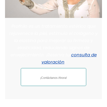
Profhilo es un tratamiento estético que
rejuvenece la piel, estimula el colágeno y
la elastina para mejorar su firmeza y
elasticidad, reduciendo signos de
envejecimiento. ¡Reserva tu
consulta de
valoración
!
¡Contáctanos Ahora!